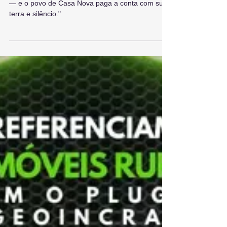
Casa Nova (BA): um território
à mercê das fraudes fundiárias
e da omissão do Estado
Enquanto o Estado se omite, a grilagem avança
— e o povo de Casa Nova paga a conta com suor,
terra e silêncio."