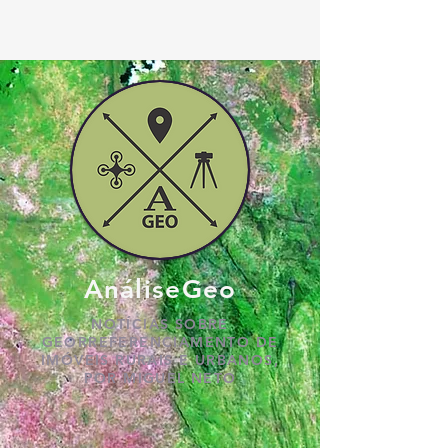
AnáliseGeo
NOTÍCIAS SOBRE
GEORREFERENCIAMENTO DE
IMÓVEIS RURAIS E URBANOS,
POR MIGUEL NETO