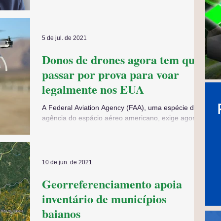
do Instituto de Colonização e...
5 de jul. de 2021
Donos de drones agora tem que
passar por prova para voar
legalmente nos EUA
A Federal Aviation Agency (FAA), uma espécie de
agência do espácio aéreo americano, exige agora
que donos de drones passem em uma prova...
10 de jun. de 2021
Georreferenciamento apoia
inventário de municípios
baianos