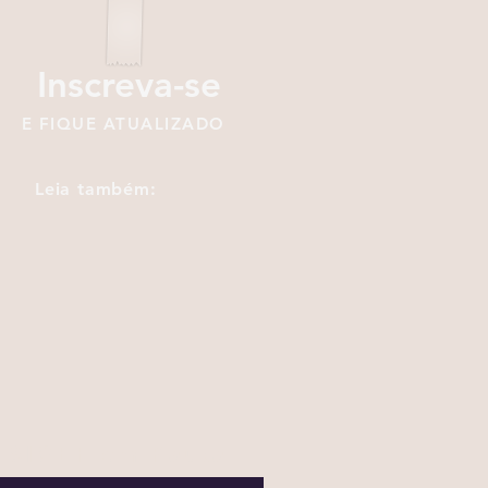
Inscreva-se
E FIQUE ATUALIZADO
Leia também:
SIGEF em Pauta