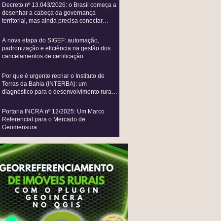
Decreto nº 13.043/2026: o Brasil começa a
desenhar a cabeça da governança
territorial, mas ainda precisa conectar
todos os seus sistemas vitais
A nova etapa do SIGEF: automação,
padronização e eficiência na gestão dos
cancelamentos de certificação
Por que é urgente recriar o Instituto de
Terras da Bahia (INTERBA): um
diagnóstico para o desenvolvimento rural e
a agricultura familiar
Portaria INCRA nº 12/2025: Um Marco
Referencial para o Mercado de
Geomensura