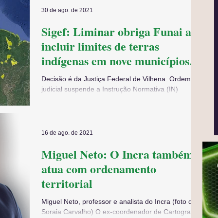
30 de ago. de 2021
Sigef: Liminar obriga Funai a
incluir limites de terras
indígenas em nove municípios
de Rondônia
Decisão é da Justiça Federal de Vilhena. Ordem
judicial suspende a Instrução Normativa (IN)
09/2020 da Funai A Fundação Nacional do Índio...
16 de ago. de 2021
Miguel Neto: O Incra também
atua com ordenamento
territorial
Miguel Neto, professor e analista do Incra (foto de
Soraia Carvalho) O ex-coordenador de Cartografia