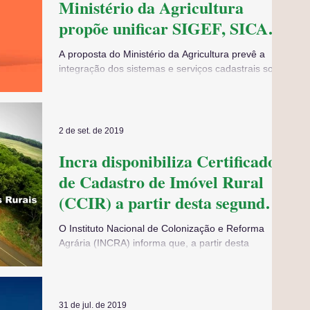
Ministério da Agricultura
propõe unificar SIGEF, SICAR,
SNCR, CCIR e ADA
A proposta do Ministério da Agricultura prevê a
integração dos sistemas e serviços cadastrais sob
sua gestão. Foi publicada nesta...
2 de set. de 2019
Incra disponibiliza Certificado
de Cadastro de Imóvel Rural
(CCIR) a partir desta segunda-
feira (02)
O Instituto Nacional de Colonização e Reforma
Agrária (INCRA) informa que, a partir desta
segunda-feira (2), já está disponível o...
31 de jul. de 2019