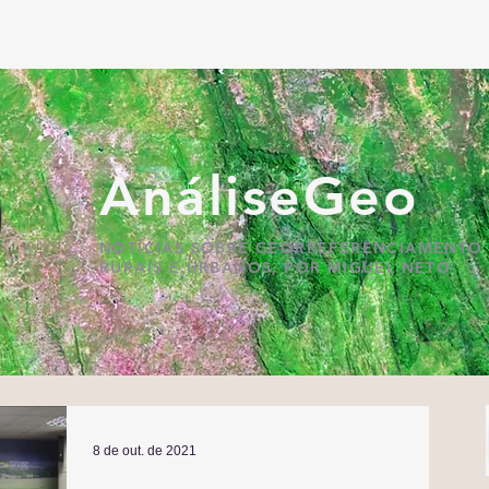
AnáliseGeo
NOTÍCIAS SOBRE GEORREFERENCIAMENTO 
RURAIS E URBANOS, POR MIGUEL NETO
8 de out. de 2021