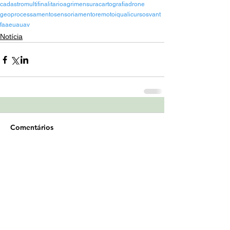
cadastromultifinalitario
agrimensura
cartografia
drone
geoprocessamento
sensoriamentoremoto
iqualicursos
vant
faa
eua
uav
Notícia
Comentários
Escreva um comentário
Fiscalização digital dos imóveis rurais:
quando o território passa a integrar a