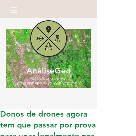
AnáliseGeo
NOTÍCIAS SOBRE
GEORREFERENCIAMENTO DE
IMÓVEIS RURAIS
Por Miguel Neto
Donos de drones agora
tem que passar por prova
para voar legalmente nos