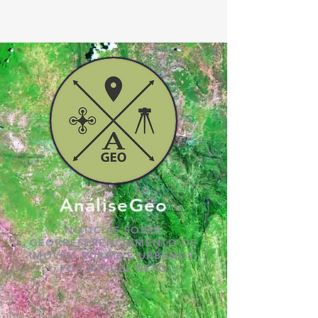
AnáliseGeo
NOTÍCIAS SOBRE
GEORREFERENCIAMENTO DE
IMÓVEIS RURAIS E URBANOS,
POR MIGUEL NETO