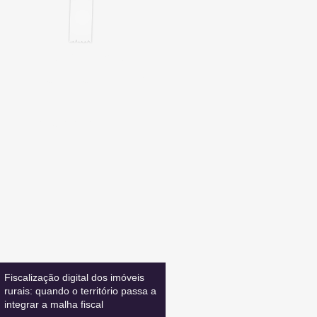
Inscreva-se
E FIQUE ATUALIZADO
Leia também:
Fiscalização digital dos imóveis
rurais: quando o território passa a
integrar a malha fiscal