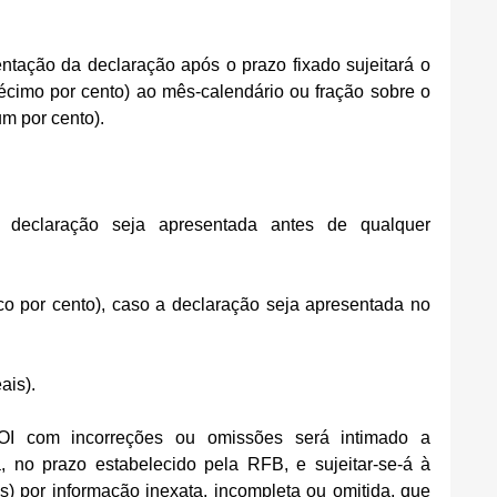
ntação da declaração após o prazo fixado sujeitará o 
cimo por cento) ao mês-calendário ou fração sobre o 
um por cento).
declaração seja apresentada antes de qualquer 
co por cento), caso a declaração seja apresentada no 
ais).
OI com incorreções ou omissões será intimado a 
a, no prazo estabelecido pela RFB, e sujeitar-se-á à 
s) por informação inexata, incompleta ou omitida, que 