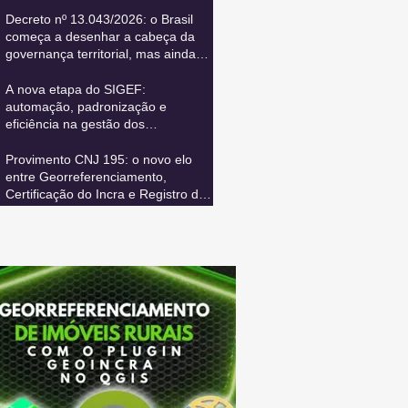
Decreto nº 13.043/2026: o Brasil
começa a desenhar a cabeça da
governança territorial, mas ainda
precisa conectar todos os seus
sistemas vitais
A nova etapa do SIGEF:
automação, padronização e
eficiência na gestão dos
cancelamentos de certificação
Provimento CNJ 195: o novo elo
entre Georreferenciamento,
Certificação do Incra e Registro de
Imóveis