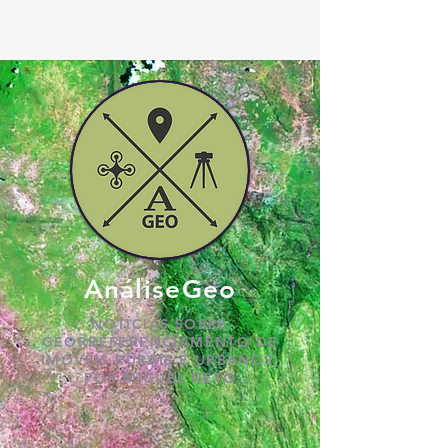
AnáliseGeo
NOTÍCIAS SOBRE
GEORREFERENCIAMENTO DE
IMÓVEIS RURAIS E URBANOS,
POR MIGUEL NETO