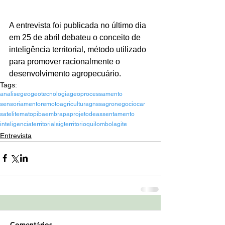
A entrevista foi publicada no último dia 
em 25 de abril debateu o conceito de 
inteligência territorial, método utilizado 
para promover racionalmente o 
desenvolvimento agropecuário.
Tags:
analisegeo
geotecnologia
geoprocessamento
sensoriamentoremoto
agricultura
gnss
agronegocio
car
satelite
matopiba
embrapa
projetodeassentamento
inteligenciaterritorial
sig
territorioquilombola
gite
Entrevista
Comentários