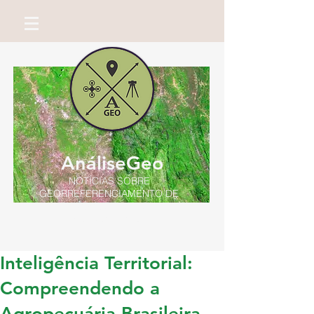
AnáliseGeo
NOTÍCIAS SOBRE
GEORREFERENCIAMENTO DE
IMÓVEIS RURAIS
Por Miguel Neto
Inteligência Territorial:
Compreendendo a
Agropecuária Brasileira