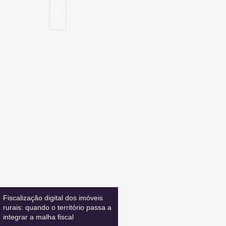
Inscreva-se
E FIQUE ATUALIZADO
Leia também:
Fiscalização digital dos imóveis
rurais: quando o território passa a
integrar a malha fiscal