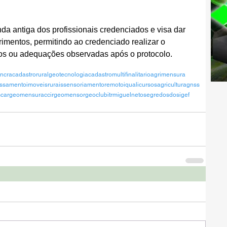
a antiga dos profissionais credenciados e visa dar 
rimentos, permitindo ao credenciado realizar o 
ros ou adequações observadas após o protocolo.
incra
cadastrorural
geotecnologia
cadastromultifinalitario
agrimensura
ssamento
imoveisrurais
sensoriamentoremoto
iqualicursos
agricultura
gnss
s
car
geomensura
ccir
geomensor
geoclub
itr
miguelneto
segredosdosigef