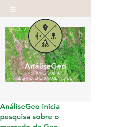
AnáliseGeo
NOTÍCIAS SOBRE
GEORREFERENCIAMENTO DE
IMÓVEIS RURAIS
Por Miguel Neto
AnáliseGeo inicia
pesquisa sobre o
mercado de Geo