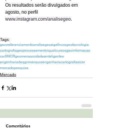
Os resultados serão divulgados em 
agosto, no perfil 
www.instagram.com/analisegeo
.
Tags:
georreferenciamento
analisegeo
sigef
incra
geotecnologia
cartografia
geoprocessamento
iqualicursos
geoinformacao
car
SNCR
geomensor
cidadesinteligentes
engenhariadeagrimensura
engenhariacartografia
sicar
mercado
pesquisa
Mercado
Comentários