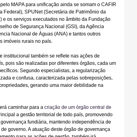
s pelo MAPA para unificação ainda se somam o CAFIR 
a Federal), SPUNet (Secretária de Patrimônio da 
) e os serviços executados no âmbito da Fundação 
selho de Segurança Nacional (GSI), da Agência 
ncia Nacional de Águas (ANA) e tantos outros 
s imóveis rurais no país.
 e institucional também se reflete nas ações de 
ís, pois são realizadas por diferentes órgãos, cada um 
cíficos. Segundo especialistas, a regularização 
izada e confusa, caracterizada pelas sobreposições, 
ropriedades, gerando uma maior debilidade na 
erá caminhar para a 
criação de um órgão central de 
rincipal a gestão territorial de todo país, promovendo 
ra governança fundiária, mantendo independência de 
s de governo. A atuação deste órgão de governança 
nhamento para as ações de gestão, também irá 