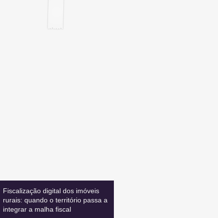
Inscreva-se
E FIQUE ATUALIZADO
Leia também:
Fiscalização digital dos imóveis
rurais: quando o território passa a
integrar a malha fiscal