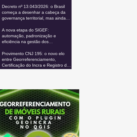
Decreto nº 13.043/2026: o Brasil
começa a desenhar a cabeça da
governança territorial, mas ainda
precisa conectar todos os seus
sistemas vitais
A nova etapa do SIGEF:
automação, padronização e
eficiência na gestão dos
cancelamentos de certificação
Provimento CNJ 195: o novo elo
entre Georreferenciamento,
Certificação do Incra e Registro de
Imóveis