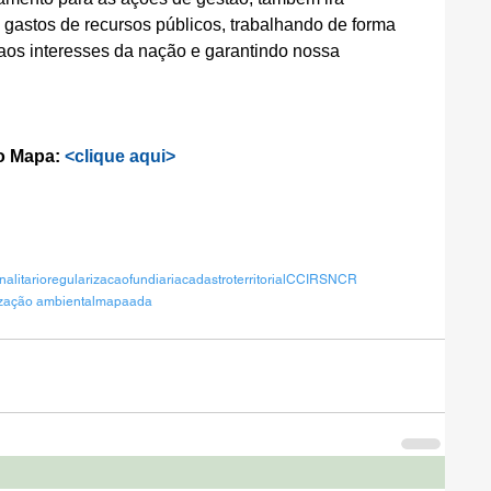
 gastos de recursos públicos, trabalhando de forma 
r aos interesses da nação e garantindo nossa 
o Mapa: 
<clique aqui>
nalitario
regularizacaofundiaria
cadastroterritorial
CCIR
SNCR
ização ambiental
mapa
ada