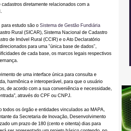
e cadastros diretamente relacionados com a 
.
 para estudo são o
 Sistema de Gestão Fundiária 
astro Rural (SICAR), Sistema Nacional de Cadastro 
tro de Imóvel Rural (CCIR) e o Ato Declaratório 
direcionados para uma "única base de dados", 
ificidades de cada base, os marcos legais respectivos 
vernança.
mento de uma interface única para consulta e 
da, harmônica e interoperável, para que o usuário 
os, de acordo com a sua conveniência e necessidade, 
entrada”, através do CPF ou CNPJ.
ho todos os órgão e entidades vinculados ao MAPA, 
tante da Secretaria de Inovação, Desenvolvimento 
izado um prazo de 180 (cento e oitenta) dias para 
erá ser apresentado um projeto básico contendo, no 