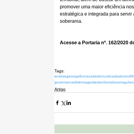
promover uma maior eficiência nos
estratégica e integrada para servi
soberania.
Acesse a Portaria nº. 162/2020 d
Tags:
analisegeo
sigef
incra
cadastrorural
cadastromultifi
governancadeterras
gestaoterritorial
sicar
regular
Artigo