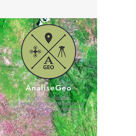
AnáliseGeo
NOTÍCIAS SOBRE
GEORREFERENCIAMENTO DE
IMÓVEIS RURAIS E URBANOS,
POR MIGUEL NETO