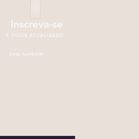
Inscreva-se
E FIQUE ATUALIZADO
Leia também:
SIGEF em Pauta