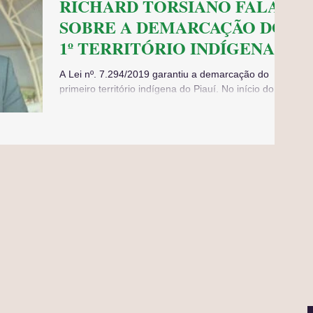
RICHARD TORSIANO FALA
SOBRE A DEMARCAÇÃO DO
1º TERRITÓRIO INDÍGENA
DO PIAUÍ – LEI 7.294/2019
A Lei nº. 7.294/2019 garantiu a demarcação do
primeiro território indígena do Piauí. No início do
mês de setembro de 2020, os Kariri de...