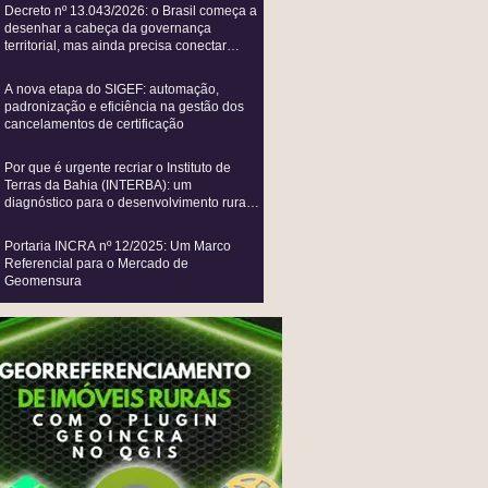
Decreto nº 13.043/2026: o Brasil começa a
desenhar a cabeça da governança
territorial, mas ainda precisa conectar
todos os seus sistemas vitais
A nova etapa do SIGEF: automação,
padronização e eficiência na gestão dos
cancelamentos de certificação
Por que é urgente recriar o Instituto de
Terras da Bahia (INTERBA): um
diagnóstico para o desenvolvimento rural e
a agricultura familiar
Portaria INCRA nº 12/2025: Um Marco
Referencial para o Mercado de
Geomensura