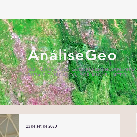
AnáliseGeo
NOTÍCIAS SOBRE GEORREFERENCIAMENTO 
RURAIS E URBANOS, POR MIGUEL NETO
23 de set. de 2020