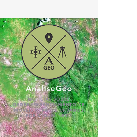
AnáliseGeo
NOTÍCIAS SOBRE
GEORREFERENCIAMENTO DE
IMÓVEIS RURAIS E URBANOS,
POR MIGUEL NETO