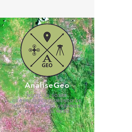
AnáliseGeo
NOTÍCIAS SOBRE
GEORREFERENCIAMENTO DE
IMÓVEIS RURAIS E URBANOS,
POR MIGUEL NETO