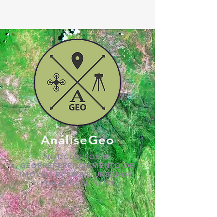
AnáliseGeo
NOTÍCIAS SOBRE
GEORREFERENCIAMENTO DE
IMÓVEIS RURAIS E URBANOS,
POR MIGUEL NETO