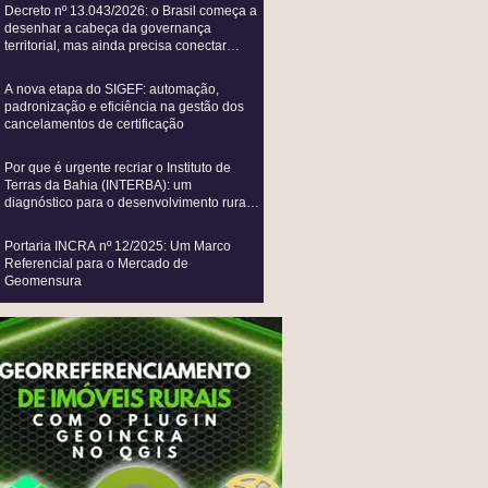
Decreto nº 13.043/2026: o Brasil começa a
desenhar a cabeça da governança
territorial, mas ainda precisa conectar
todos os seus sistemas vitais
A nova etapa do SIGEF: automação,
padronização e eficiência na gestão dos
cancelamentos de certificação
Por que é urgente recriar o Instituto de
Terras da Bahia (INTERBA): um
diagnóstico para o desenvolvimento rural e
a agricultura familiar
Portaria INCRA nº 12/2025: Um Marco
Referencial para o Mercado de
Geomensura