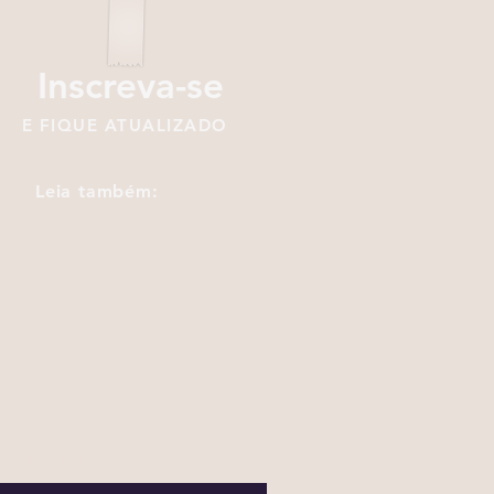
Inscreva-se
E FIQUE ATUALIZADO
Leia também:
SIGEF em Pauta