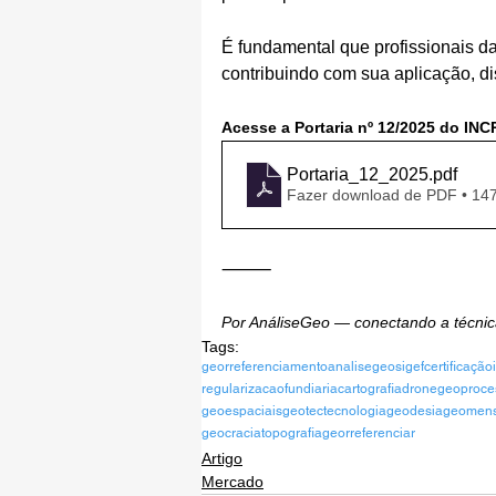
É fundamental que profissionais da
contribuindo com sua aplicação, d
Acesse a Portaria nº 12/2025 do INC
Portaria_12_2025
.pdf
Fazer download de PDF • 14
⸻
Por AnáliseGeo — conectando a técnica 
Tags:
georreferenciamento
analisegeo
sigef
certificação
regularizacaofundiaria
cartografia
drone
geoproce
geoespaciais
geotectecnologia
geodesia
geomen
geocracia
topografia
georreferenciar
Artigo
Mercado