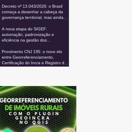
Decreto nº 13.043/2026: o Brasil
começa a desenhar a cabeça da
governança territorial, mas ainda
precisa conectar todos os seus
sistemas vitais
A nova etapa do SIGEF:
automação, padronização e
eficiência na gestão dos
cancelamentos de certificação
Provimento CNJ 195: o novo elo
entre Georreferenciamento,
Certificação do Incra e Registro de
Imóveis