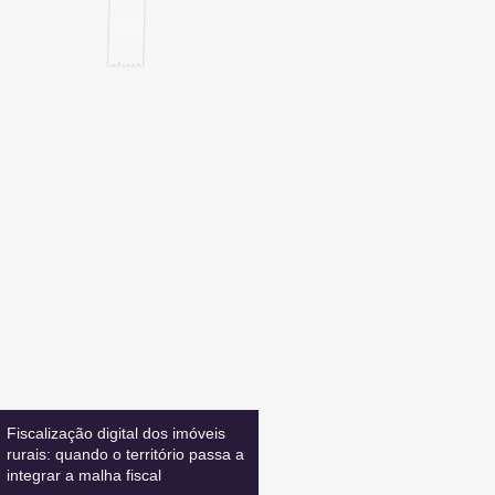
Inscreva-se
E FIQUE ATUALIZADO
Leia também:
Fiscalização digital dos imóveis
rurais: quando o território passa a
integrar a malha fiscal