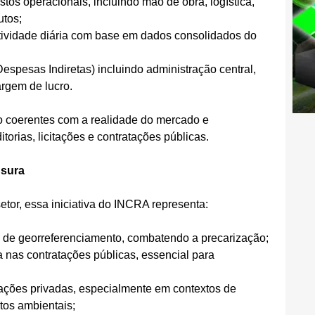
os operacionais, incluindo mão de obra, logística, 
utos;
utividade diária com base em dados consolidados do 
espesas Indiretas) incluindo administração central, 
argem de lucro.
o coerentes com a realidade do mercado e 
orias, licitações e contratações públicas.
nsura
etor, essa iniciativa do INCRA representa:
o de georreferenciamento, combatendo a precarização;
a nas contratações públicas, essencial para 
iações privadas, especialmente em contextos de 
etos ambientais;