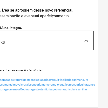
 área se apropriem desse novo referencial, 
isseminação e eventual aperfeiçoamento.
RA na íntegra.
7KB
à transformação territorial.
incra
cadastrorural
geotecnologia
cadastromultifinalitario
agrimensura
ssamento
imoveisrurais
sensoriamentoremoto
iqualicursos
agricultura
gnss
sura
geomensor
Geoincra
gestaoterritorial
geoincra
agricuturafamiliar