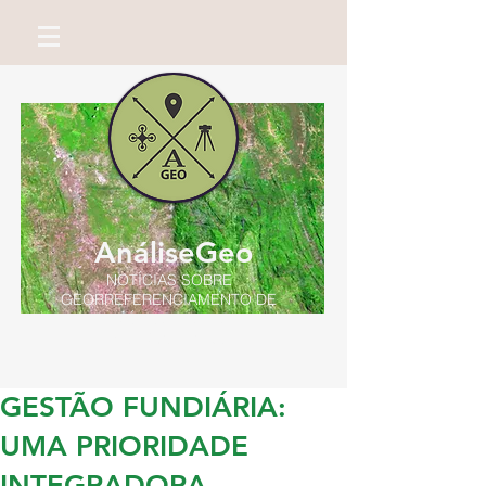
AnáliseGeo
NOTÍCIAS SOBRE
GEORREFERENCIAMENTO DE
IMÓVEIS RURAIS
Por Miguel Neto
GESTÃO FUNDIÁRIA:
UMA PRIORIDADE
INTEGRADORA