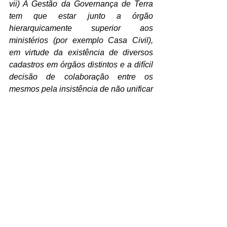
vii) A Gestão da Governança de Terra 
tem que estar junto a órgão 
hierarquicamente superior aos 
ministérios (por exemplo Casa Civil), 
em virtude da existência de diversos 
cadastros em órgãos distintos e a difícil 
decisão de colaboração entre os 
mesmos pela insistência de não unificar 
dados e informações; 
viii) A Necessidade da Integração do 
Georreferenciamento Urbano com o 
Rural, como Política de Sistema de 
Governança da Terra; e 
ix) A Elaboração de Legislação 
pertinente a Gestão Territorial e ao 
Cadastro de Imóveis.
Portanto, fica claro, que ainda 
há a necessidade de estreitar a 