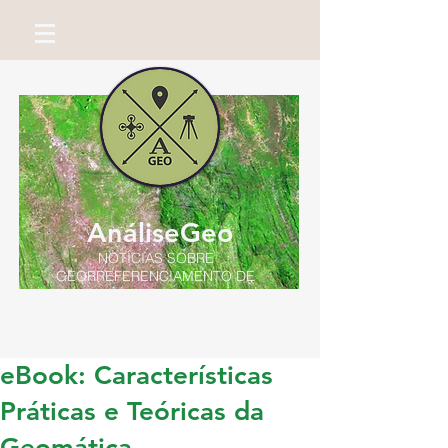
AnáliseGeo
NOTÍCIAS SOBRE
GEORREFERENCIAMENTO DE
IMÓVEIS RURAIS
Por Miguel Neto
eBook: Características
Práticas e Teóricas da
Geomática