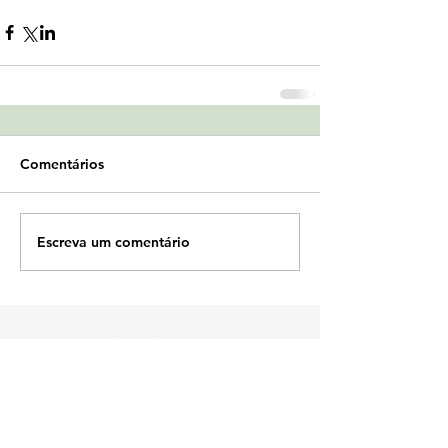
Comentários
Escreva um comentário
Fiscalização digital dos imóveis rurais:
quando o território passa a integrar a
malha fiscal
Decreto nº 13.043/2026: o Brasil começa
a desenhar a cabeça da governança