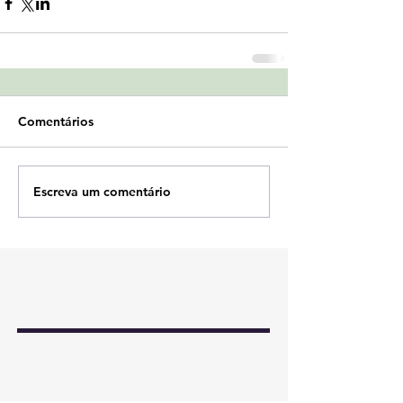
Comentários
Escreva um comentário
Fiscalização digital dos imóveis rurais:
quando o território passa a integrar a
malha fiscal
Decreto nº 13.043/2026: o Brasil começa
a desenhar a cabeça da governança
territorial, mas ainda precisa conectar