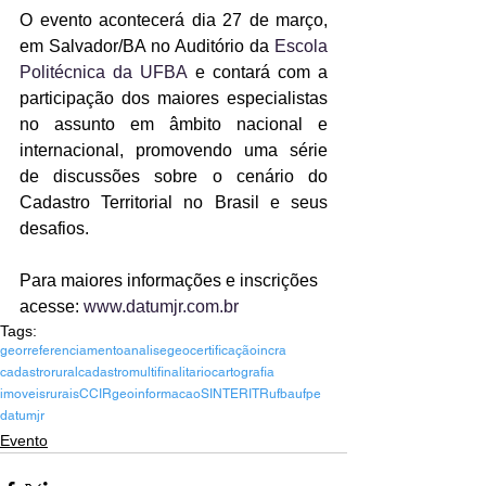
O evento acontecerá dia 27 de março, 
em Salvador/BA no Auditório da 
Escola 
Politécnica da UFBA
 e contará com a 
participação dos maiores especialistas 
no assunto em âmbito nacional e 
internacional, promovendo uma série 
de discussões sobre o cenário do 
Cadastro Territorial no Brasil e seus 
desafios.
Para maiores informações e inscrições 
acesse: 
www.datumjr.com.br 
Tags:
georreferenciamento
analisegeo
certificação
incra
cadastrorural
cadastromultifinalitario
cartografia
imoveisrurais
CCIR
geoinformacao
SINTER
ITR
ufba
ufpe
datumjr
Evento