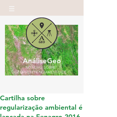
AnáliseGeo
NOTÍCIAS SOBRE
GEORREFERENCIAMENTO DE
IMÓVEIS RURAIS
Por Miguel Neto
Cartilha sobre
regularização ambiental é
lançada na Fenagro 2016