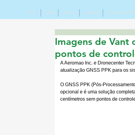
HOME
SOBRE
CONTATO
INSTAGRAM
CANAL NO YOUTUBE
Imagens de Vant 
pontos de contro
A Aeromao Inc. e Dronecenter Tecn
atualização GNSS PPK para os si
O GNSS PPK (Pós-Processamento c
opcional e é uma solução completa
centímetros sem pontos de control