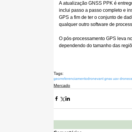
A atualização GNSS PPK é entregu
inclui passo a passo completo e i
GPS a fim de ter o conjunto de da
qualquer outro software de proce
O pós-processamento GPS leva nor
dependendo do tamanho das regiõ
Tags:
georreferenciamento
drone
vant gnss uav dronec
Mercado