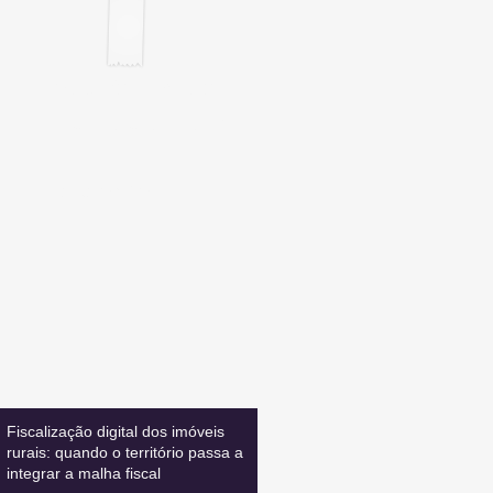
Inscreva-se
E FIQUE ATUALIZADO
Leia também:
Fiscalização digital dos imóveis
rurais: quando o território passa a
integrar a malha fiscal