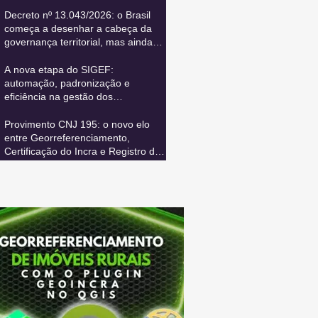
Decreto nº 13.043/2026: o Brasil
começa a desenhar a cabeça da
governança territorial, mas ainda
precisa conectar todos os seus
sistemas vitais
A nova etapa do SIGEF:
automação, padronização e
eficiência na gestão dos
cancelamentos de certificação
Provimento CNJ 195: o novo elo
entre Georreferenciamento,
Certificação do Incra e Registro de
Imóveis