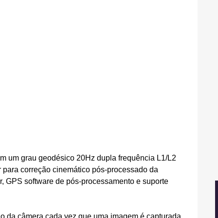
em um grau geodésico 20Hz dupla frequência L1/L2 
ra correção cinemático pós-processado da 
or, GPS software de pós-processamento e suporte 
são da câmera cada vez que uma imagem é capturada.