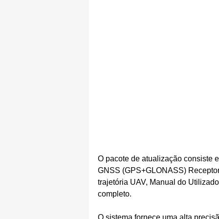
O pacote de atualização consiste 
GNSS (GPS+GLONASS) Receptor pa
trajetória UAV, Manual do Utilizad
completo.
O sistema fornece uma alta preci