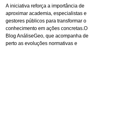
A iniciativa reforça a importância de 
aproximar academia, especialistas e 
gestores públicos para transformar o 
conhecimento em ações concretas.O 
Blog AnáliseGeo, que acompanha de 
perto as evoluções normativas e 
tecnológicas da governança territorial 
brasileira, incentiva pesquisadores, 
servidores e profissionais da área 
fundiária a participar dessa construção 
coletiva.
Acesse aqui o 
Edital de Submissão 
nº. 002/2025-UBAU/CNAF
EDITAL UBAU_2025_2026
.pdf
Fazer download de PDF • 267KB