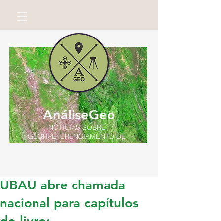
AnáliseGeo
NOTÍCIAS SOBRE
GEORREFERENCIAMENTO DE
IMÓVEIS RURAIS
Por Miguel Neto
UBAU abre chamada
nacional para capítulos
do livro: