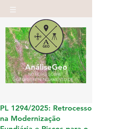
AnáliseGeo
NOTÍCIAS SOBRE
GEORREFERENCIAMENTO DE
IMÓVEIS RURAIS
Por Miguel Neto
PL 1294/2025: Retrocesso
na Modernização
Fundiária e Riscos para o