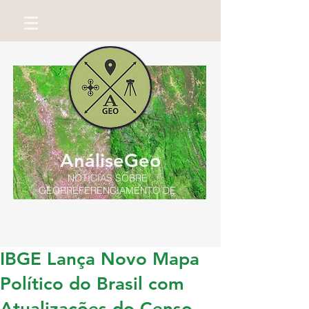
AnáliseGeo
NOTÍCIAS SOBRE
GEORREFERENCIAMENTO DE
IMÓVEIS RURAIS
Por Miguel Neto
IBGE Lança Novo Mapa
Político do Brasil com
Atualizações do Censo