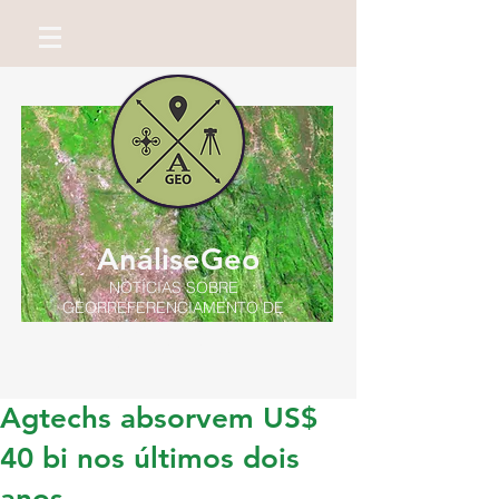
AnáliseGeo
NOTÍCIAS SOBRE
GEORREFERENCIAMENTO DE
IMÓVEIS RURAIS
Por Miguel Neto
Agtechs absorvem US$
40 bi nos últimos dois
anos