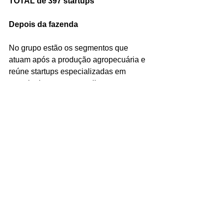
TOTAL de 397 startups
Depois da fazenda
No grupo estão os segmentos que 
atuam após a produção agropecuária e 
reúne startups especializadas em 
tecnologia para novos alimentos, 
agroprocessamento, plataformas, 
restaurantes e empórios on-line, que 
são categorizadas como foodtechs.
95 de Plataforma de negociação e 
marketplace de vendas
12 de Segurança alimentar e 
rastreabilidade
12 de Sistemas de embalagem, meio 