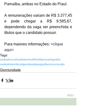
Parnaíba, ambas no Estado do Piauí.
A remunerações variam de R$ 3.377,45 
e pode chegar a R$ 9.585,67, 
dependendo da vaga ser preenchida e 
títulos que o candidato possuir.
Para maiores informações: 
<clique 
aqui> 
Tags:
cadastrorural
cadastromultifinalitario
cartografia
cadastroterritorial
geodesia
topografia
concurso
ufpi
Oportunidade