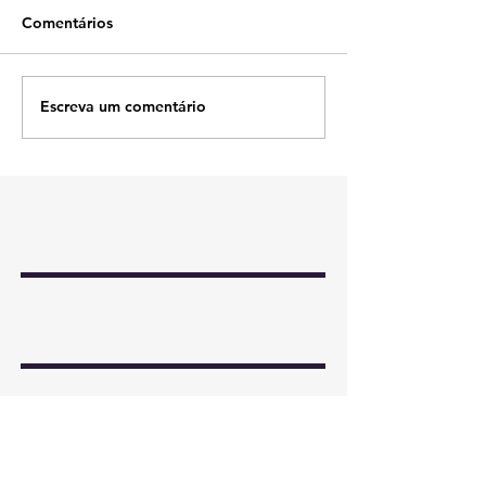
Comentários
Escreva um comentário
Fiscalização digital dos imóveis rurais:
quando o território passa a integrar a
malha fiscal
Decreto nº 13.043/2026: o Brasil começa
a desenhar a cabeça da governança
territorial, mas ainda precisa conectar
todos os seus sistemas vitais
A nova etapa do SIGEF: automação,
padronização e eficiência na gestão dos
cancelamentos de certificação
Provimento CNJ 195: o novo elo entre