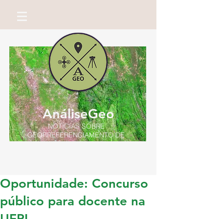
AnáliseGeo
NOTÍCIAS SOBRE
GEORREFERENCIAMENTO DE
IMÓVEIS RURAIS
Por Miguel Neto
Oportunidade: Concurso
público para docente na
UFPI