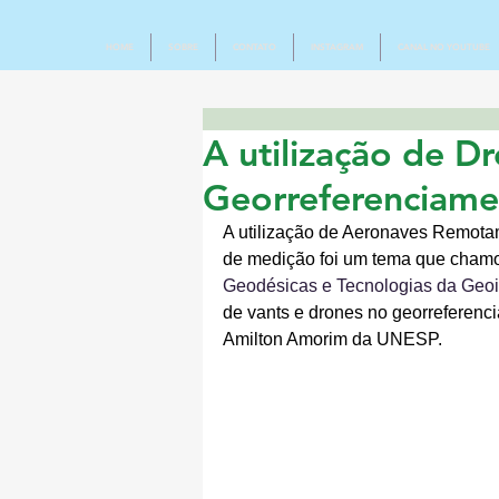
HOME
SOBRE
CONTATO
INSTAGRAM
CANAL NO YOUTUBE
A utilização de D
Georreferenciam
A utilização de Aeronaves Remota
de medição foi um tema que chamo
Geodésicas e Tecnologias da Geo
de vants e drones no georreferenci
Amilton Amorim da UNESP. 