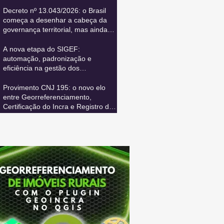
Decreto nº 13.043/2026: o Brasil
começa a desenhar a cabeça da
governança territorial, mas ainda
precisa conectar todos os seus
sistemas vitais
A nova etapa do SIGEF:
automação, padronização e
eficiência na gestão dos
cancelamentos de certificação
Provimento CNJ 195: o novo elo
entre Georreferenciamento,
Certificação do Incra e Registro de
Imóveis