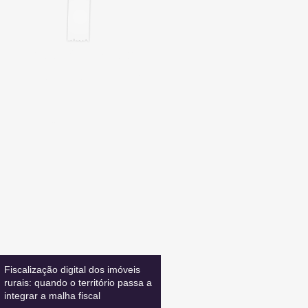
Inscreva-se
E FIQUE ATUALIZADO
Leia também:
Fiscalização digital dos imóveis
rurais: quando o território passa a
integrar a malha fiscal