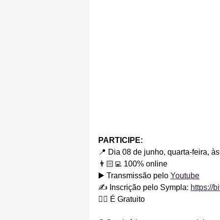
PARTICIPE:
📍 Dia 08 de junho, quarta-feira, à
👨🏻‍💻 100% online
▶️ Transmissão pelo 
Youtube
✍️ Inscrição pelo Sympla: 
https://b
👍🏽 É Gratuito