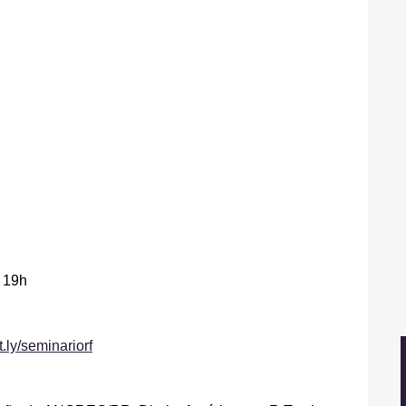
s 19h
it.ly/seminariorf