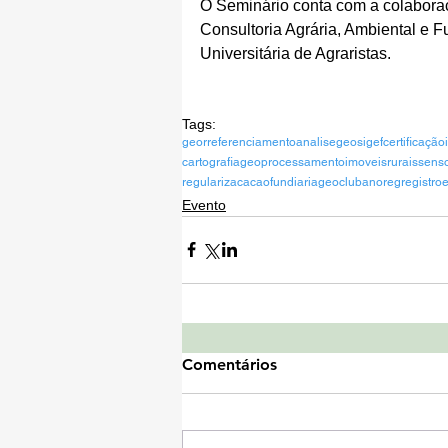
O Seminário conta com a colabora
Consultoria Agrária, Ambiental e F
Universitária de Agraristas. 
Tags:
georreferenciamento
analisegeo
sigef
certificação
cartografia
geoprocessamento
imoveisrurais
sens
regularizacacaofundiaria
geoclub
anoreg
registro
Evento
Comentários