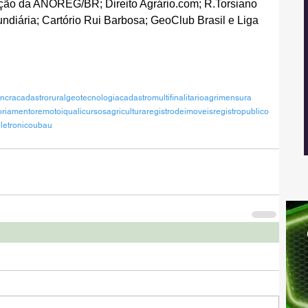
ção da ANOREG/BR; Direito Agrário.com; R.Torsiano 
undiária; Cartório Rui Barbosa; GeoClub Brasil e Liga 
incra
cadastrorural
geotecnologia
cadastromultifinalitario
agrimensura
oriamentoremoto
iqualicursos
agricultura
registrodeimoveis
registropublico
eletronico
ubau