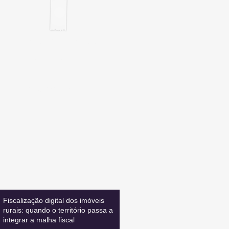
Inscreva-se
E FIQUE ATUALIZADO
Leia também:
Fiscalização digital dos imóveis
rurais: quando o território passa a
integrar a malha fiscal