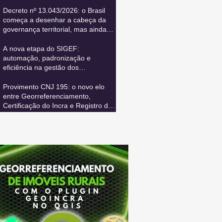
Decreto nº 13.043/2026: o Brasil
começa a desenhar a cabeça da
governança territorial, mas ainda
precisa conectar todos os seus
sistemas vitais
A nova etapa do SIGEF:
automação, padronização e
eficiência na gestão dos
cancelamentos de certificação
Provimento CNJ 195: o novo elo
entre Georreferenciamento,
Certificação do Incra e Registro de
Imóveis